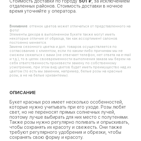
Стоимость доставки по городу
501 ₽
, за исключением
отдаленных районов. Стоимость доставки в ночное
время уточняйте у оператора.
Внимание
: оттенок цветов может отличаться от представленного на
фото!
Элементы декора в выполненном букете также могут иметь
некоторые отличия от образца, так как ассортимент салонов
постоянно меняется.
Замена сезонного цветка и доп. товаров осуществляется по
согласованию с клиентом, если по каким-либо причинам мы не
сможем связаться с вами (не отвечает телефон, нет ответа на e-mail
и т.д.), то в целях своевременности выполнения заказа мы берем на
себя ответственность произвести замену по собственному
усмотрению, при этом вид цветов будет иметь преимущество над их
цветом (то есть мы заменим, например, белые розы на красные
розы, а не на белые хризантемы).
ОПИСАНИЕ
Букет красных роз имеет несколько особенностей,
которые нужно учитывать при его уходе. Розы любят
свет, но не переносят прямых солнечных лучей,
поэтому лучше выбирать для них место с полутенями.
Также розы нужно регулярно поливать и опрыскивать,
чтобы сохранять их красоту и свежесть. Они также
требуют регулярного удобрения и обрезки, чтобы
сохранять свою форму и красоту.