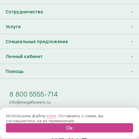
О нас
Сотрудничество
Отзывы
Франшиза
Услуги
Контакты
Корпоративным клиентам
Найти друга
Специальные предложения
Наши лица
Партнеры Megaflowers
Анонимная доставка цветов
Накопительные скидки
Личный кабинет
Видеогалерея
Пресс-центр
Доставка цветов за границу
Дополнения к букету
Вход
Помощь
Новости
Фото получателя
Регистрация
Полезные статьи
Доставка
8 800 5555-714
Оплата
info@megaflowers.ru
Гарантии
Используем файлы
куки
. Оставаясь с нами, вы
соглашаетесь на их применение.
Как заказать
Ок
8930 ₽
Вопрос-ответ