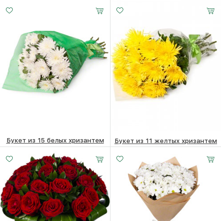
14170
₽
15090
₽
Букет из 15 белых хризантем
Букет из 11 желтых хризантем
22190
₽
17050
₽