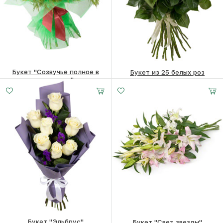
Букет "Созвучье полное в
Букет из 25 белых роз
природе…"
24680
₽
39110
₽
Букет "Эльбрус"
Букет "Свет звезды"