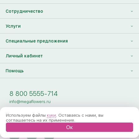
О нас
Сотрудничество
Отзывы
Франшиза
Услуги
Контакты
Корпоративным клиентам
Найти друга
Специальные предложения
Наши лица
Партнеры Megaflowers
Анонимная доставка цветов
Накопительные скидки
Личный кабинет
Видеогалерея
Пресс-центр
Доставка цветов за границу
Дополнения к букету
Вход
Помощь
Новости
Фото получателя
Регистрация
Полезные статьи
Доставка
8 800 5555-714
Оплата
info@megaflowers.ru
Гарантии
Используем файлы
куки
. Оставаясь с нами, вы
соглашаетесь на их применение.
Как заказать
Ок
Вопрос-ответ