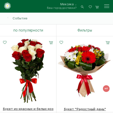
Мексика
Ваш город доставки?
Войти
Событие
по популярности
Фильтры
Малый
Средний
Большой
15 - 30 см
25 -
35 -
35 см
35 см
Букет из красных и белых роз
Букет "Радостный день"