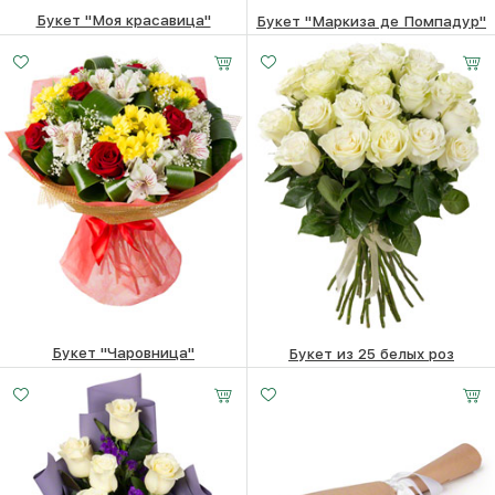
Букет "Моя красавица"
Букет "Маркиза де Помпадур"
32520
₽
22190
₽
Букет "Чаровница"
Букет из 25 белых роз
25680
₽
24680
₽