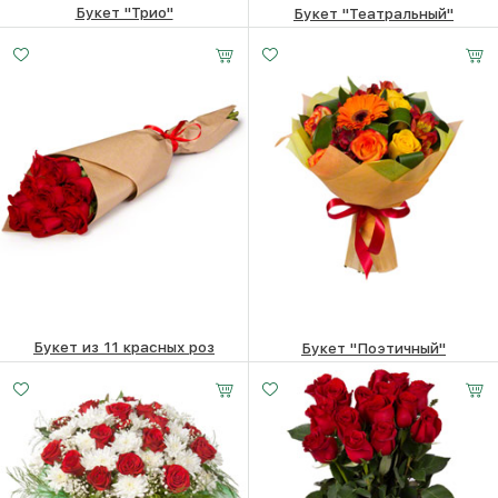
Букет "Трио"
Букет "Театральный"
13700
₽
10070
₽
Букет из 11 красных роз
Букет "Поэтичный"
9 роз
15 роз
25 роз
12740
₽
14060
₽
20 -
25 -
30 -
70 см
70 см
70 см