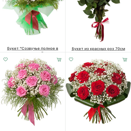
Букет "Созвучье полное в
Букет из красных роз 70см
природе…"
17130
₽
39110
₽