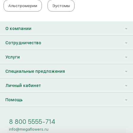
Альстромерии
Эустомы
О компании
О нас
Сотрудничество
Отзывы
Франшиза
Услуги
Контакты
Корпоративным клиентам
Найти друга
Специальные предложения
Наши лица
Партнеры Megaflowers
Анонимная доставка цветов
Накопительные скидки
Личный кабинет
Видеогалерея
Пресс-центр
Доставка цветов за границу
Дополнения к букету
Вход
Помощь
Новости
Фото получателя
Регистрация
Полезные статьи
Доставка
8 800 5555-714
Оплата
info@megaflowers.ru