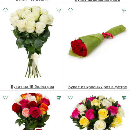
крафте
19870
₽
7570
₽
Букет из 15 белых роз
Букет из красных роз в фетре
Малый
Средний
Большой
15770
₽
7860
₽
20 -
30 -
40 -
40 см
40 см
40 см