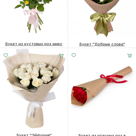
Букет из кустовых роз микс
Букет "Добрые слова"
18440
₽
11320
₽
Букет "Эйфория"
Букет из красных роз в